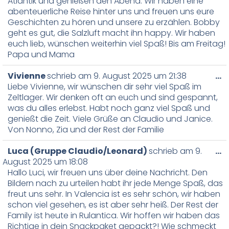
Atlantik und genießen den Abend. Wir haben eine
abenteuerliche Reise hinter uns und freuen uns eure
Geschichten zu hören und unsere zu erzählen. Bobby
geht es gut, die Salzluft macht ihn happy. Wir haben
euch lieb, wünschen weiterhin viel Spaß! Bis am Freitag!
Papa und Mama
Vivienne
schrieb am
9. August 2025
um
21:38
…
Liebe Vivienne, wir wünschen dir sehr viel Spaß im
Zeltlager. Wir denken oft an euch und sind gespannt,
was du alles erlebst. Habt noch ganz viel Spaß und
genießt die Zeit. Viele Grüße an Claudio und Janice.
Von Nonno, Zia und der Rest der Familie
Luca (Gruppe Claudio/Leonard)
schrieb am
9.
…
August 2025
um
18:08
Hallo Luci, wir freuen uns über deine Nachricht. Den
Bildern nach zu urteilen habt ihr jede Menge Spaß, das
freut uns sehr. In Valencia ist es sehr schön, wir haben
schon viel gesehen, es ist aber sehr heiß. Der Rest der
Family ist heute in Rulantica. Wir hoffen wir haben das
Richtige in dein Snackpaket gepackt?! Wie schmeckt