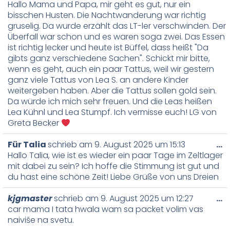
Hallo Mama und Papa, mir geht es gut, nur ein
bisschen Husten. Die Nachtwanderung war richtig
gruselig. Da wurde erzählt das LT-ler verschwinden. Der
Überfall war schon und es waren soga zwei. Das Essen
ist richtig lecker und heute ist Büffel, dass heißt "Da
gibts ganz verschiedene Sachen". Schickt mir bitte,
wenn es geht, auch ein paar Tattus, weil wir gestern
ganz viele Tattus von Lea S. an andere Kinder
weitergeben haben. Aber die Tattus sollen gold sein.
Da würde ich mich sehr freuen. Und die Leas heißen
Lea Kühnl und Lea Stumpf. Ich vermisse euch! LG von
Greta Becker
Für Talia
schrieb am
9. August 2025
um
15:13
…
Hallo Talia, wie ist es wieder ein paar Tage im Zeltlager
mit dabei zu sein? Ich hoffe die Stimmung ist gut und
du hast eine schöne Zeit! Liebe Grüße von uns Dreien
kjgmaster
schrieb am
9. August 2025
um
12:27
…
car mama I tata hwala wam sa packet volim vas
naiviše na svetu.