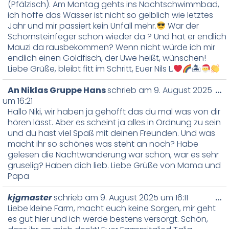
(Pfälzisch). Am Montag gehts ins Nachtschwimmbad,
ich hoffe das Wasser ist nicht so gelblich wie letztes
Jahr und mir passiert kein Unfall mehr.
War der
Schornsteinfeger schon wieder da ? Und hat er endlich
Mauzi da rausbekommen? Wenn nicht würde ich mir
endlich einen Goldfisch, der Uwe heißt, wünschen!
Liebe Grüße, bleibt fitt im Schritt, Euer Nils L.
🏝
An Niklas Gruppe Hans
schrieb am
9. August 2025
…
um
16:21
Hallo Niki, wir haben ja gehofft das du mal was von dir
hören lässt. Aber es scheint ja alles in Ordnung zu sein
und du hast viel Spaß mit deinen Freunden. Und was
macht ihr so schönes was steht an noch? Habe
gelesen die Nachtwanderung war schön, war es sehr
gruselig? Haben dich lieb. Liebe Grüße von Mama und
Papa
kjgmaster
schrieb am
9. August 2025
um
16:11
…
Liebe kleine Farm, macht euch keine Sorgen, mir geht
es gut hier und ich werde bestens versorgt. Schön,