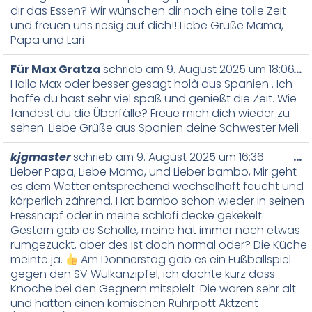
dir das Essen? Wir wünschen dir noch eine tolle Zeit
und freuen uns riesig auf dich!! Liebe Grüße Mama,
Papa und Lari
Für Max Gratza
schrieb am
9. August 2025
um
18:06
…
Hallo Max oder besser gesagt holà aus Spanien . Ich
hoffe du hast sehr viel spaß und genießt die Zeit. Wie
fandest du die Überfälle? Freue mich dich wieder zu
sehen. Liebe Grüße aus Spanien deine Schwester Meli
kjgmaster
schrieb am
9. August 2025
um
16:36
…
Lieber Papa, Liebe Mama, und Lieber bambo, Mir geht
es dem Wetter entsprechend wechselhaft feucht und
körperlich zährend. Hat bambo schon wieder in seinen
Fressnapf oder in meine schlafi decke gekekelt.
Gestern gab es Scholle, meine hat immer noch etwas
rumgezuckt, aber des ist doch normal oder? Die Küche
meinte ja.
Am Donnerstag gab es ein Fußballspiel
gegen den SV Wulkanzipfel, ich dachte kurz dass
Knoche bei den Gegnern mitspielt. Die waren sehr alt
und hatten einen komischen Ruhrpott Aktzent