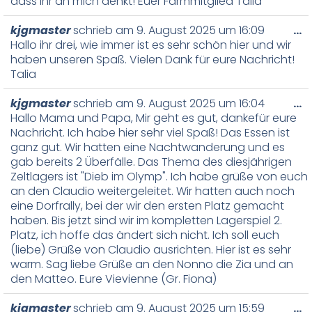
dass ihr an mich denkt! Euer Farmmitglied Talia
kjgmaster
schrieb am
9. August 2025
um
16:09
…
Hallo ihr drei, wie immer ist es sehr schön hier und wir
haben unseren Spaß. Vielen Dank für eure Nachricht!
Talia
kjgmaster
schrieb am
9. August 2025
um
16:04
…
Hallo Mama und Papa, Mir geht es gut, dankefür eure
Nachricht. Ich habe hier sehr viel Spaß! Das Essen ist
ganz gut. Wir hatten eine Nachtwanderung und es
gab bereits 2 Überfälle. Das Thema des diesjährigen
Zeltlagers ist "Dieb im Olymp". Ich habe grüße von euch
an den Claudio weitergeleitet. Wir hatten auch noch
eine Dorfrally, bei der wir den ersten Platz gemacht
haben. Bis jetzt sind wir im kompletten Lagerspiel 2.
Platz, ich hoffe das ändert sich nicht. Ich soll euch
(liebe) Grüße von Claudio ausrichten. Hier ist es sehr
warm. Sag liebe Grüße an den Nonno die Zia und an
den Matteo. Eure Vievienne (Gr. Fiona)
kjgmaster
schrieb am
9. August 2025
um
15:59
…