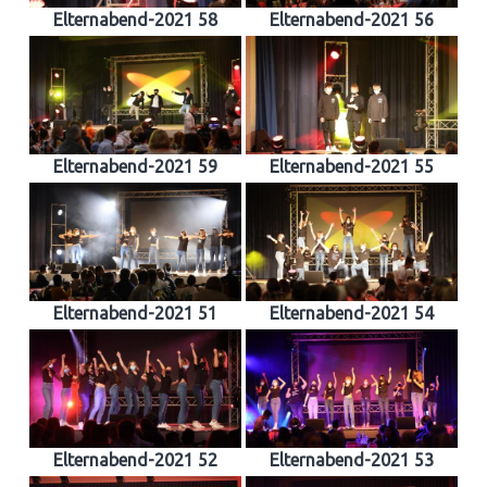
Elternabend-2021 58
Elternabend-2021 56
Elternabend-2021 59
Elternabend-2021 55
Elternabend-2021 51
Elternabend-2021 54
Elternabend-2021 52
Elternabend-2021 53