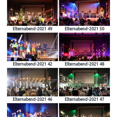
Elternabend-2021 49
Elternabend-2021 50
Elternabend-2021 42
Elternabend-2021 48
Elternabend-2021 46
Elternabend-2021 47