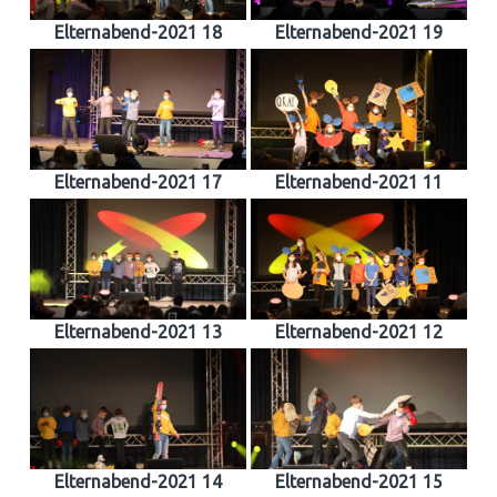
Elternabend-2021 18
Elternabend-2021 19
Elternabend-2021 17
Elternabend-2021 11
Elternabend-2021 13
Elternabend-2021 12
Elternabend-2021 14
Elternabend-2021 15