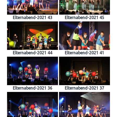
Elternabend-2021 43
Elternabend-2021 45
Elternabend-2021 44
Elternabend-2021 41
Elternabend-2021 36
Elternabend-2021 37