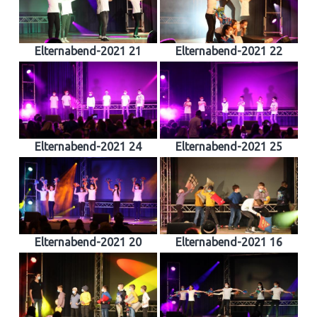
Elternabend-2021 21
Elternabend-2021 22
Elternabend-2021 24
Elternabend-2021 25
Elternabend-2021 20
Elternabend-2021 16