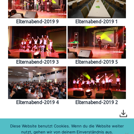
Elternabend-2019 9
Elternabend-2019 1
Elternabend-2019 3
Elternabend-2019 5
Elternabend-2019 4
Elternabend-2019 2
Diese Website benutzt Cookies. Wenn du die Website weiter
nutzt, gehen wir von deinem Einverständnis aus.