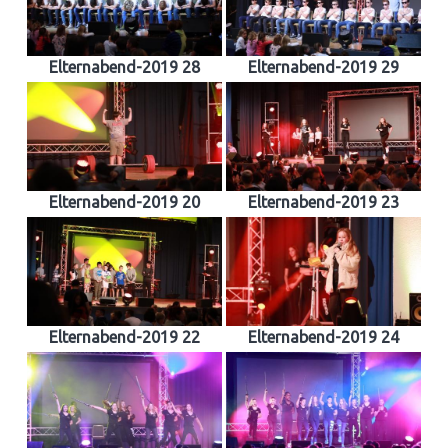
Elternabend-2019 28
Elternabend-2019 29
Elternabend-2019 20
Elternabend-2019 23
Elternabend-2019 22
Elternabend-2019 24