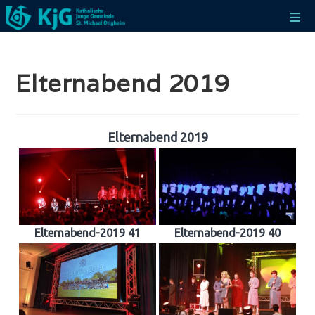
Zum
Inhalt
springen
Elternabend 2019
Elternabend 2019
Elternabend-2019 41
Elternabend-2019 40